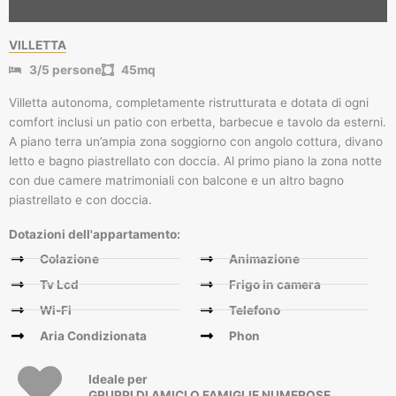
VILLETTA
3/5 persone
45mq
Villetta autonoma, completamente ristrutturata e dotata di ogni
comfort inclusi un patio con erbetta, barbecue e tavolo da esterni.
A piano terra un’ampia zona soggiorno con angolo cottura, divano
letto e bagno piastrellato con doccia. Al primo piano la zona notte
con due camere matrimoniali con balcone e un altro bagno
piastrellato e con doccia.
Dotazioni dell'appartamento:
Colazione
Animazione
Tv Lcd
Frigo in camera
Wi-Fi
Telefono
Aria Condizionata
Phon
Ideale per
GRUPPI DI AMICI O FAMIGLIE NUMEROSE