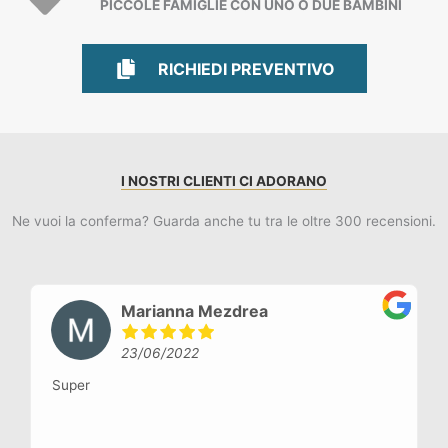
PICCOLE FAMIGLIE CON UNO O DUE BAMBINI
RICHIEDI PREVENTIVO
RICHIEDI PREVENTIVO
I NOSTRI CLIENTI CI ADORANO
Ne vuoi la conferma? Guarda anche tu tra le oltre 300 recensioni.
gian luca avolivolo
24/08/2019
Villaggio in fase di rinnovo (agosto 2019) pi
bella Total White, dimensionamento giusto per
del villaggio, sia grandi che piccoli. Anche l