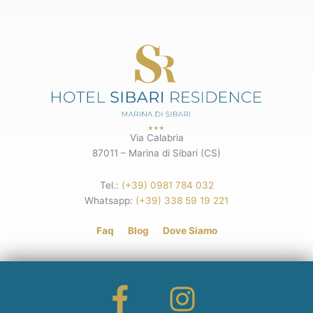
Via Calabria
87011 – Marina di Sibari (CS)
Tel.:
(+39) 0981 784 032
Whatsapp:
(+39) 338 59 19 221
Faq
Blog
Dove Siamo
F
I
a
n